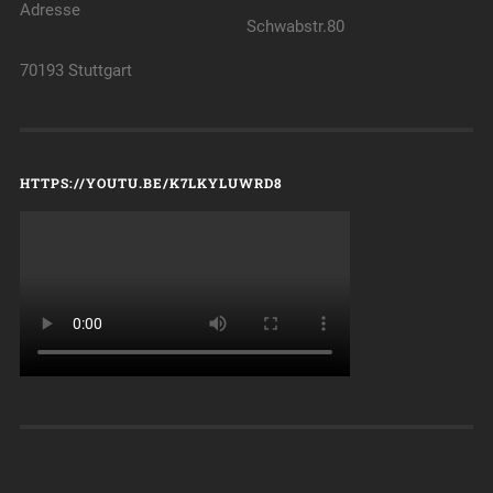
Adresse
Schwabstr.80
70193 Stuttgart
HTTPS://YOUTU.BE/K7LKYLUWRD8