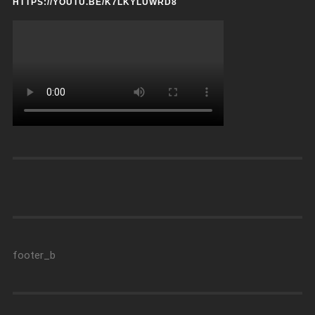
HTTPS://YOUTU.BE/K7LKYLUWRD8
footer_b