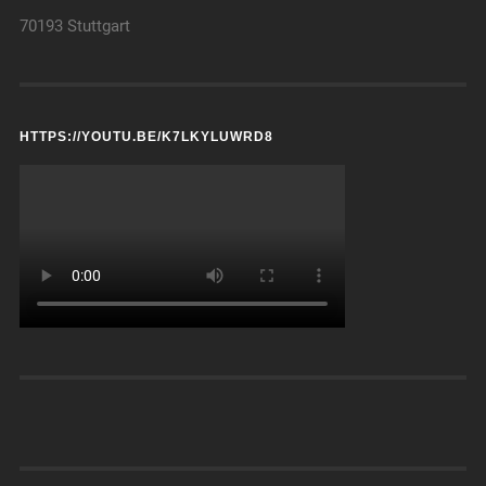
70193 Stuttgart
HTTPS://YOUTU.BE/K7LKYLUWRD8