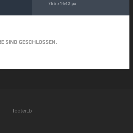
765
x
1642 px
E SIND GESCHLOSSEN.
footer_b