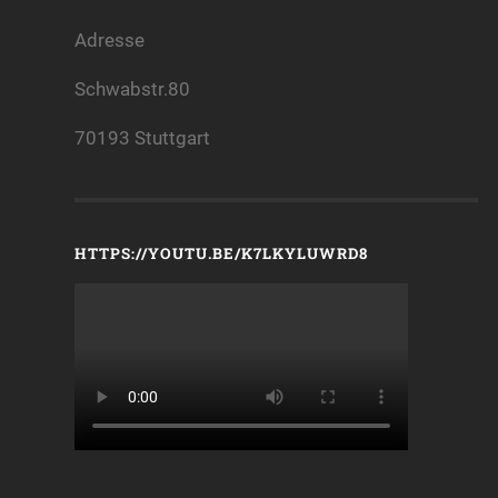
Adresse
Schwabstr.80
70193 Stuttgart
HTTPS://YOUTU.BE/K7LKYLUWRD8