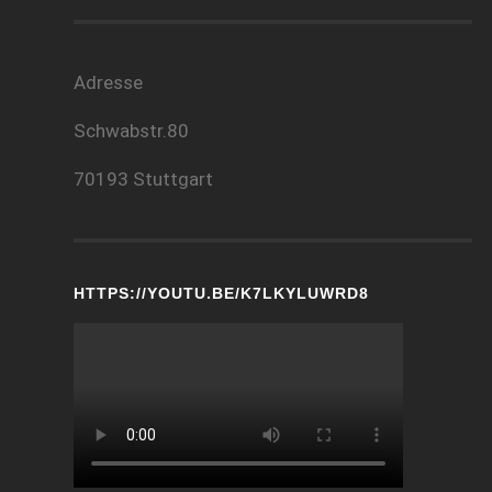
Adresse
Schwabstr.80
70193 Stuttgart
HTTPS://YOUTU.BE/K7LKYLUWRD8