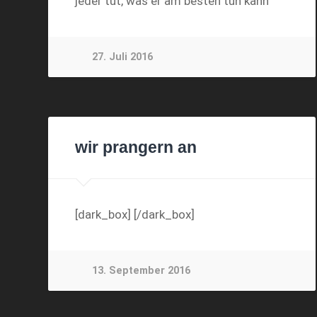
jeder tut, was er am besten tun kann
27. Juli 2016
wir prangern an
[dark_box] [/dark_box]
13. September 2016