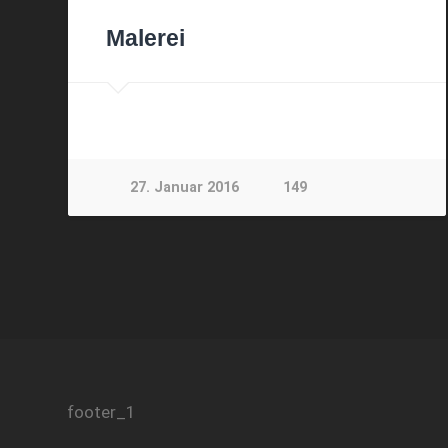
Malerei
27. Januar 2016
149
footer_1